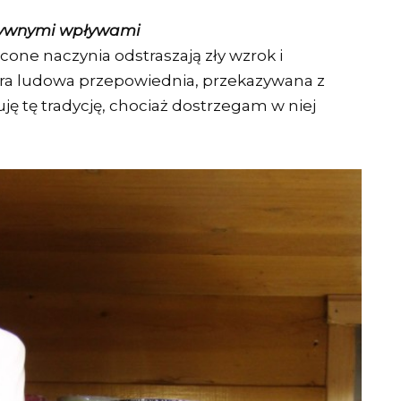
tywnymi wpływami
one naczynia odstraszają zły wzrok i
tara ludowa przepowiednia, przekazywana z
ję tę tradycję, chociaż dostrzegam w niej