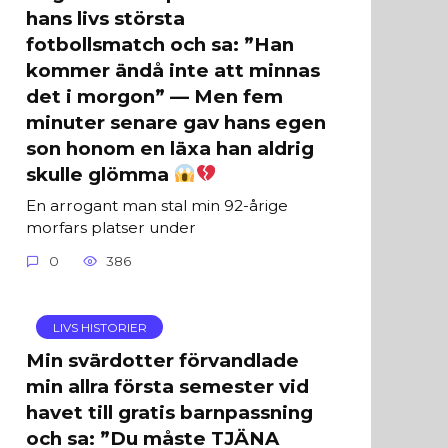
hans livs största
fotbollsmatch och sa: ”Han
kommer ändå inte att minnas
det i morgon” — Men fem
minuter senare gav hans egen
son honom en läxa han aldrig
skulle glömma
En arrogant man stal min 92-årige
morfars platser under
0
386
LIVS HISTORIER
Min svärdotter förvandlade
min allra första semester vid
havet till gratis barnpassning
och sa: ”Du måste TJÄNA