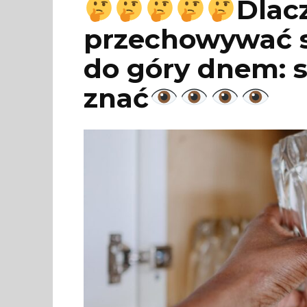
Dlac
przechowywać sz
do góry dnem: s
znać