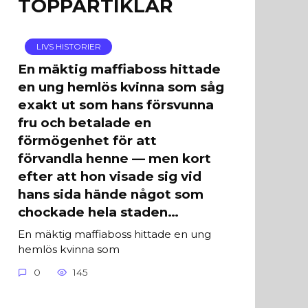
TOPPARTIKLAR
LIVS HISTORIER
En mäktig maffiaboss hittade
en ung hemlös kvinna som såg
exakt ut som hans försvunna
fru och betalade en
förmögenhet för att
förvandla henne — men kort
efter att hon visade sig vid
hans sida hände något som
chockade hela staden…
En mäktig maffiaboss hittade en ung
hemlös kvinna som
0
145