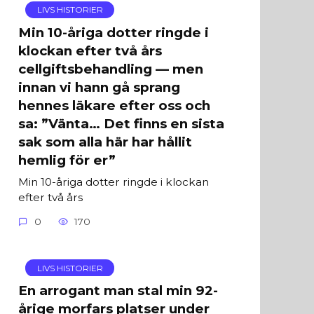
LIVS HISTORIER
Min 10-åriga dotter ringde i
klockan efter två års
cellgiftsbehandling — men
innan vi hann gå sprang
hennes läkare efter oss och
sa: ”Vänta… Det finns en sista
sak som alla här har hållit
hemlig för er”
Min 10-åriga dotter ringde i klockan
efter två års
0
170
LIVS HISTORIER
En arrogant man stal min 92-
årige morfars platser under