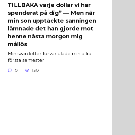
TILLBAKA varje dollar vi har
spenderat på dig” — Men när
min son upptäckte sanningen
lämnade det han gjorde mot
henne nästa morgon mig
mållös
Min svärdotter förvandlade min allra
första semester
0
130