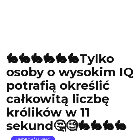
🐇🐇🐇🐇🐇🐇Tylko
osoby o wysokim IQ
potrafią określić
całkowitą liczbę
królików w 11
sekund🤔🧐🐇🐇🐇🐇
UNDERHÅLLNING