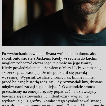
Po wysłuchaniu rewelacji Ryana wróciłem do domu, aby
skonfrontować się z Jackiem. Kiedy wszedłem do kuchni,
mogłem zobaczyć ciężar jego tajemnic na jego twarzy.
Kiedy powiedziałem mu, że wiem o Mary i Lily, załamał się,
szczerze przepraszając, że nie podzielił się prawdą
wcześniej. Wyjaśnił, że chce chronić nas, Emmę i mnie,
przed bolesną historią rodziny. Gdy rozmawialiśmy, dystans
między nami zaczął się zmniejszać. O zachodzie słońca
przeszliśmy na emeryturę, aby popatrzeć na dziewczyny
bawiące się na zewnątrz. Ich identyczny wygląd nie
wydawał się już groźny; Zamiast tego symbolizował szansę
na uzdrowienie i ponowne połączenie. Emma i Lily wirowały