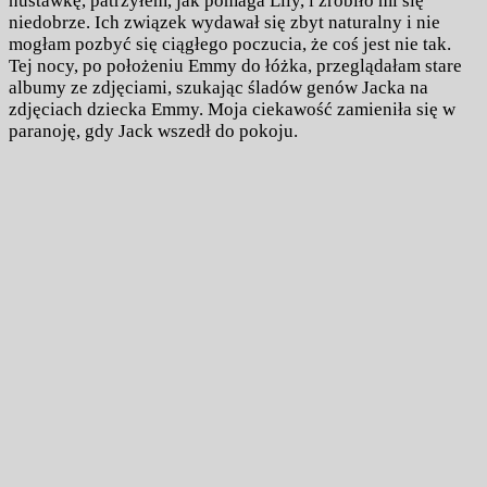
huśtawkę, patrzyłem, jak pomaga Lily, i zrobiło mi się
niedobrze. Ich związek wydawał się zbyt naturalny i nie
mogłam pozbyć się ciągłego poczucia, że ​​coś jest nie tak.
Tej nocy, po położeniu Emmy do łóżka, przeglądałam stare
albumy ze zdjęciami, szukając śladów genów Jacka na
zdjęciach dziecka Emmy. Moja ciekawość zamieniła się w
paranoję, gdy Jack wszedł do pokoju.