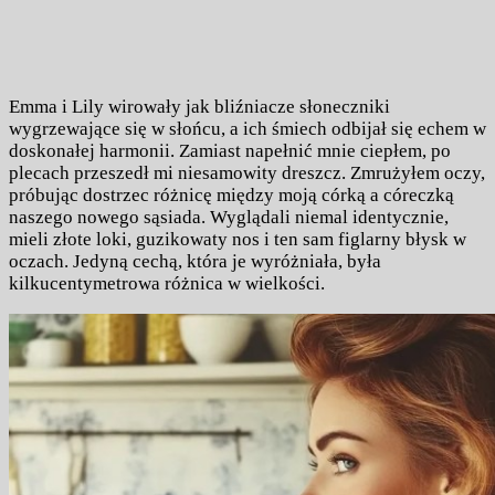
Emma i Lily wirowały jak bliźniacze słoneczniki
wygrzewające się w słońcu, a ich śmiech odbijał się echem w
doskonałej harmonii. Zamiast napełnić mnie ciepłem, po
plecach przeszedł mi niesamowity dreszcz. Zmrużyłem oczy,
próbując dostrzec różnicę między moją córką a córeczką
naszego nowego sąsiada. Wyglądali niemal identycznie,
mieli złote loki, guzikowaty nos i ten sam figlarny błysk w
oczach. Jedyną cechą, która je wyróżniała, była
kilkucentymetrowa różnica w wielkości.