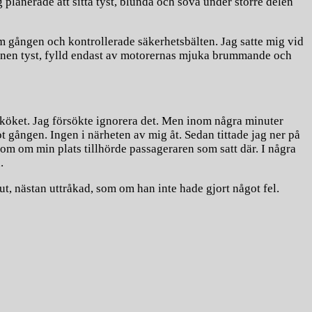
planerade att sitta tyst, blunda och sova under större delen
om gången och kontrollerade säkerhetsbälten. Jag satte mig vid
abinen tyst, fylld endast av motorernas mjuka brummande och
sköket. Jag försökte ignorera det. Men inom några minuter
ot gången. Ingen i närheten av mig åt. Sedan tittade jag ner på
som om min plats tillhörde passageraren som satt där. I några
.
t, nästan uttråkad, som om han inte hade gjort något fel.