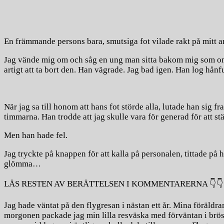
En främmande persons bara, smutsiga fot vilade rakt på mitt a
Jag vände mig om och såg en ung man sitta bakom mig som om h
artigt att ta bort den. Han vägrade. Jag bad igen. Han log hånf
När jag sa till honom att hans fot störde alla, lutade han sig
timmarna. Han trodde att jag skulle vara för generad för att stä
Men han hade fel.
Jag tryckte på knappen för att kalla på personalen, tittade på 
glömma…
LÄS RESTEN AV BERÄTTELSEN I KOMMENTARERNA 👇👇
Jag hade väntat på den flygresan i nästan ett år. Mina föräldr
morgonen packade jag min lilla resväska med förväntan i bröst