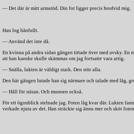
— Det där är mitt armstöd. Din fot ligger precis bredvid mig.
Han log hånfullt.
— Använd det inte då.
En kvinna på andra sidan gången tittade över med avsky. En ma
att han kanske skulle skämmas om jag fortsatte vara artig.
— Snälla, lukten är väldigt stark. Den stör alla.
Den här gången lutade han sig närmare och talade med låg, gro
— Håll för näsan. Och munnen också.
För ett ögonblick stelnade jag. Foten låg kvar där. Lukten fan
verkade njuta av det. Han sträckte sig ännu mer och sköt fot