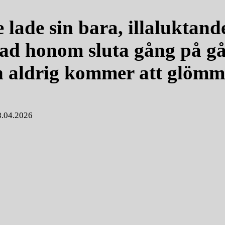
lade sin bara, illaluktand
bad honom sluta gång på g
an aldrig kommer att glöm
8.04.2026