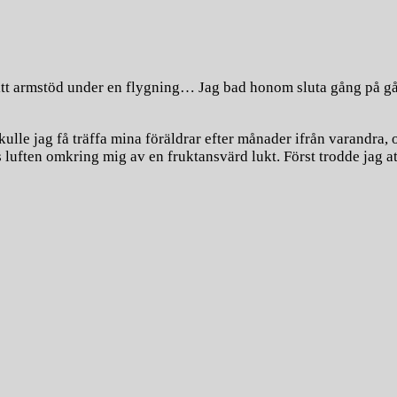
mitt armstöd under en flygning… Jag bad honom sluta gång på g
kulle jag få träffa mina föräldrar efter månader ifrån varandra, o
s luften omkring mig av en fruktansvärd lukt. Först trodde jag at