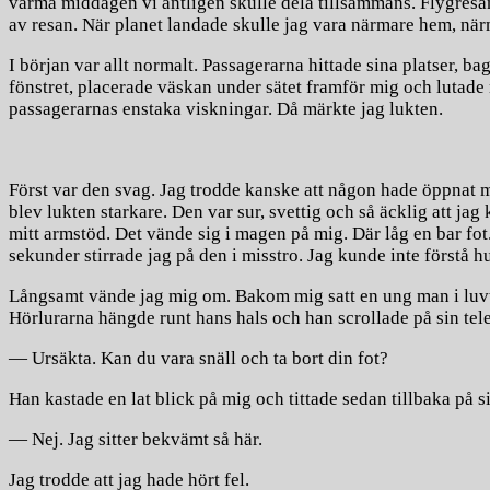
varma middagen vi äntligen skulle dela tillsammans. Flygresan
av resan. När planet landade skulle jag vara närmare hem, nä
I början var allt normalt. Passagerarna hittade sina platser,
fönstret, placerade väskan under sätet framför mig och lutade
passagerarnas enstaka viskningar. Då märkte jag lukten.
Först var den svag. Jag trodde kanske att någon hade öppnat m
blev lukten starkare. Den var sur, svettig och så äcklig att ja
mitt armstöd. Det vände sig i magen på mig. Där låg en bar fot
sekunder stirrade jag på den i misstro. Jag kunde inte förstå hu
Långsamt vände jag mig om. Bakom mig satt en ung man i luvtrö
Hörlurarna hängde runt hans hals och han scrollade på sin tele
— Ursäkta. Kan du vara snäll och ta bort din fot?
Han kastade en lat blick på mig och tittade sedan tillbaka på si
— Nej. Jag sitter bekvämt så här.
Jag trodde att jag hade hört fel.