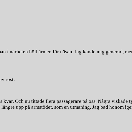
n i närheten höll ärmen för näsan. Jag kände mig generad, men j
v röst.
ns kvar. Och nu tittade flera passagerare på oss. Några viskade 
en längre upp på armstödet, som en utmaning. Jag bad honom ige