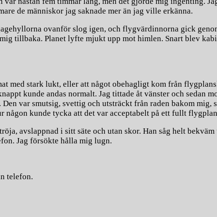
 var nästan fem timmar lång, men det gjorde mig ingenting. Jag 
rmare de människor jag saknade mer än jag ville erkänna.
 bagagehyllorna ovanför slog igen, och flygvärdinnorna gick gen
 mig tillbaka. Planet lyfte mjukt upp mot himlen. Snart blev k
at med stark lukt, eller att något obehagligt kom från flygplan
g knappt kunde andas normalt. Jag tittade åt vänster och sedan m
. Den var smutsig, svettig och utsträckt från raden bakom mig, 
r någon kunde tycka att det var acceptabelt på ett fullt flygplan
ja, avslappnad i sitt säte och utan skor. Han såg helt bekväm u
fon. Jag försökte hålla mig lugn.
n telefon.