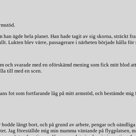
rmstöd.
an ägde hela planet. Han hade tagit av sig skorna, sträckt fr
ullt. Lukten blev värre, passagerare i närheten började hålla fö
 fram och svarade med en oförskämd mening som fick mitt blod at
lla till med en scen.
hans fot som fortfarande låg på mitt armstöd, och bestämde mig f
ar bodde långt bort, och på grund av arbete, pengar och oändlig
et. Jag föreställde mig min mamma väntande på flygplatsen, min