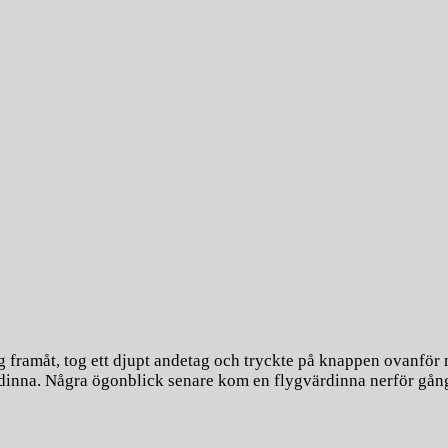
g framåt, tog ett djupt andetag och tryckte på knappen ovanför
ärdinna. Några ögonblick senare kom en flygvärdinna nerför gån