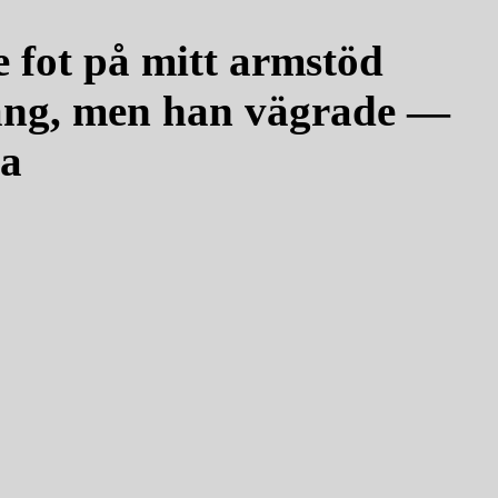
e fot på mitt armstöd
ång, men han vägrade —
ma