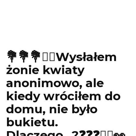
💐💐💐🤦‍♂️Wysłałem
żonie kwiaty
anonimowo, ale
kiedy wróciłem do
domu, nie było
bukietu.
Dlaczego…?❓❓❓🤦‍♂️👀