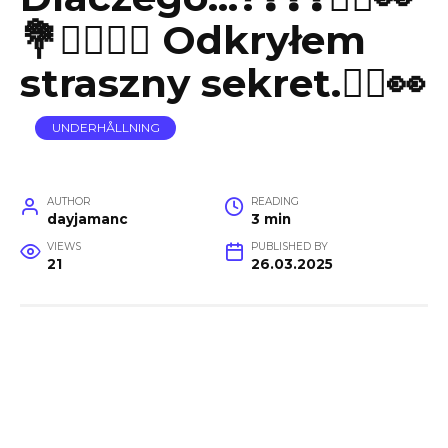
💐🤦‍♂️🤦‍♂️ Odkryłem
straszny sekret.🤦‍♂️👀
UNDERHÅLLNING
AUTHOR
READING
dayjamanc
3 min
VIEWS
PUBLISHED BY
21
26.03.2025