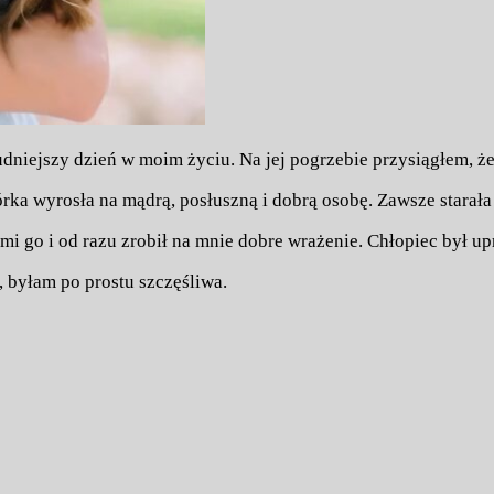
trudniejszy dzień w moim życiu. Na jej pogrzebie przysiągłem, 
órka wyrosła na mądrą, posłuszną i dobrą osobę. Zawsze starała
i go i od razu zrobił na mnie dobre wrażenie. Chłopiec był upr
, byłam po prostu szczęśliwa.